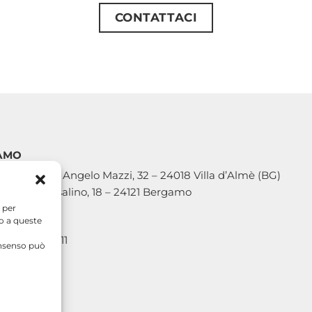
CONTATTACI
AMO
TIVA: Via Angelo Mazzi, 32 – 24018 Villa d’Almè (BG)
E: Via Casalino, 18 – 24121 Bergamo
 per
I
so a queste
39 035 6313111
consenso può
@etseng.it
ng@pec.it