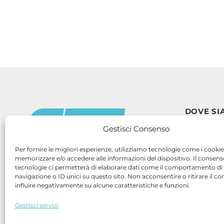
DOVE SI
SEDE OPERA
Gestisci Consenso
SEDE LEGAL
Per fornire le migliori esperienze, utilizziamo tecnologie come i cookie
CONTATT
memorizzare e/o accedere alle informazioni del dispositivo. Il consen
tecnologie ci permetterà di elaborare dati come il comportamento di
Copyright 2026 ©
Telefono: +
navigazione o ID unici su questo sito. Non acconsentire o ritirare il 
Mail: info
influire negativamente su alcune caratteristiche e funzioni.
PEC: etse
Gestisci servizi