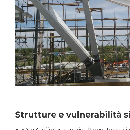
Strutture e vulnerabilità 
ETS S.p.A. offre un servizio altamente special