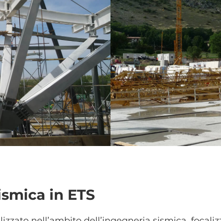
sismica in ETS
izzato nell’ambito dell’ingegneria sismica, focalizz