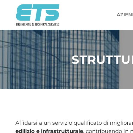
Salta
ai
AZIEN
contenuti
STRUTTU
Affidarsi a un servizio qualificato di migli
edilizio e infrastrutturale
, contribuendo in m