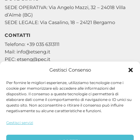
SEDE OPERATIVA: Via Angelo Mazzi, 32 – 24018 Villa
d’Almè (BG)
SEDE LEGALE: Via Casalino, 18 – 24121 Bergamo
CONTATTI
Telefono: +39 035 6313111
Mail: info@etseng.it
PEC: etseng@pec.it
Gestisci Consenso
Per fornire le migliori esperienze, utilizziamo tecnologie come i
cookie per memorizzare e/o accedere alle informazioni del
Engineering and Technical Services S.p.A.
dispositivo. Il consenso a queste tecnologie ci permetterà di
elaborare dati come il comportamento di navigazione o ID unici su
P.IVA e C.F. 02141540167
questo sito. Non acconsentire o ritirare il consenso può influire
R.E.A. di Bergamo N.266066
negativamente su alcune caratteristiche e funzioni.
Capitale Sociale € 1.863.350,00 i.v.
Gestisci servizi
Whistleblowing