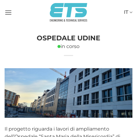
Salta
ai
IT
contenuti
OSPEDALE UDINE
in corso
Il progetto riguarda i lavori di ampliamento
dell’Ospedale “Santa Maria della Misericordia” di