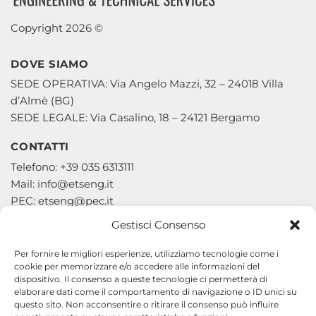
Copyright 2026 ©
DOVE SIAMO
SEDE OPERATIVA: Via Angelo Mazzi, 32 – 24018 Villa
d’Almè (BG)
SEDE LEGALE: Via Casalino, 18 – 24121 Bergamo
CONTATTI
Telefono: +39 035 6313111
Mail: info@etseng.it
PEC: etseng@pec.it
Gestisci Consenso
Per fornire le migliori esperienze, utilizziamo tecnologie come i
cookie per memorizzare e/o accedere alle informazioni del
Engineering and Technical Services S.p.A.
dispositivo. Il consenso a queste tecnologie ci permetterà di
elaborare dati come il comportamento di navigazione o ID unici su
P.IVA e C.F. 02141540167
questo sito. Non acconsentire o ritirare il consenso può influire
R.E.A. di Bergamo N.266066