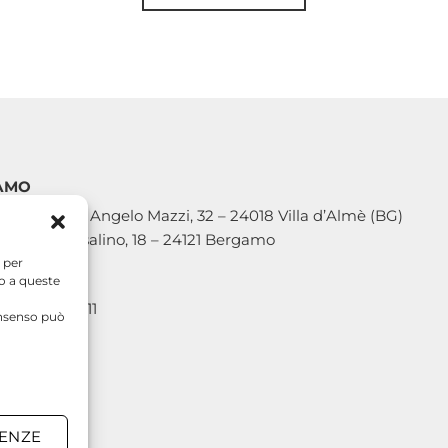
AMO
TIVA: Via Angelo Mazzi, 32 – 24018 Villa d’Almè (BG)
E: Via Casalino, 18 – 24121 Bergamo
 per
I
so a queste
39 035 6313111
consenso può
@etseng.it
ng@pec.it
ENZE