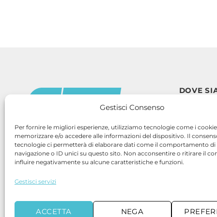
DOVE SI
SEDE OPERA
Gestisci Consenso
SEDE LEGAL
Per fornire le migliori esperienze, utilizziamo tecnologie come i cookie
CONTATT
memorizzare e/o accedere alle informazioni del dispositivo. Il consen
tecnologie ci permetterà di elaborare dati come il comportamento di
Copyright 2026 ©
Telefono: +
navigazione o ID unici su questo sito. Non acconsentire o ritirare il 
Mail: info
influire negativamente su alcune caratteristiche e funzioni.
PEC: etse
Gestisci servizi
ACCETTA
NEGA
PREFER